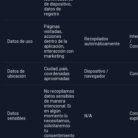
de dispositivo,
datos de
registro
Páginas
visitadas,
acciones
Inte
Recopilados
Datos de uso
dentro de la
/
automáticamente
aplicación,
Con
interacción con
marketing
Ciudad, país,
Datos de
Dispositivo /
coordenadas
Con
ubicación
navegador
aproximadas
No recopilamos
datos sensibles
de manera
intencional. Si
en algún
Datos
Con
momento lo
N/A
sensibles
expl
necesitamos,
solicitaremos
tu
consentimiento