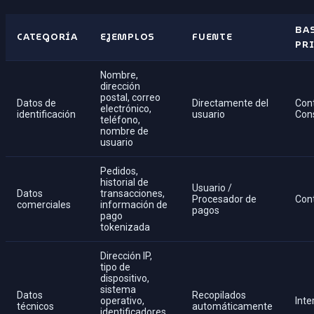
BAS
CATEGORÍA
EJEMPLOS
FUENTE
PRI
Nombre,
dirección
postal, correo
Datos de
Directamente del
Cont
electrónico,
identificación
usuario
Con
teléfono,
nombre de
usuario
Pedidos,
historial de
Usuario /
Datos
transacciones,
Procesador de
Con
comerciales
información de
pagos
pago
tokenizada
Dirección IP,
tipo de
dispositivo,
sistema
Datos
Recopilados
operativo,
Inte
técnicos
automáticamente
identificadores