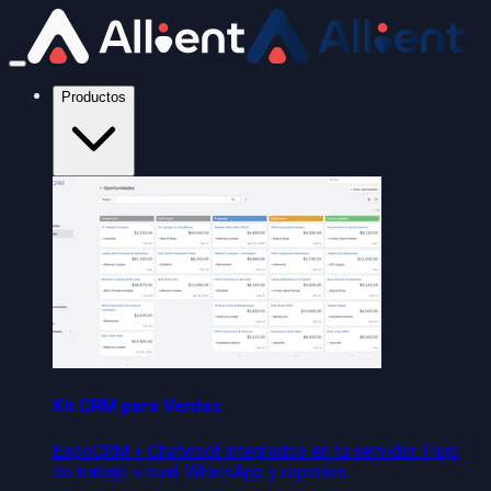
Productos
Kit CRM para Ventas
EspoCRM + Chatwoot integrados en tu servidor. Flujo
de trabajo visual, WhatsApp y reportes.